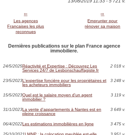
13/08/2019 11:33 - 5 721 v.
Les agences
Emprunter pour
Francaises les plus
rénover sa maison
reconnues
Dernières publications sur le plan France agence
immobiliere.
24/5/2025
Réactivité et Expertise : Découvrez Les
2 018 v.
Services 24/7 de Lesbonschauffagiste.fr
23/5/2023
L'expertise foncière pour les propriétaires et
3 248 v.
les acheteurs immobiliers
15/5/2023
Quel est le salaire moyen d'un agent
3 119 v.
immobilier ?
31/1/2023
La vente d'appartements à Nantes est en
3 649 v.
pleine croissance
06/4/2022
Les estimations immobilières en ligne
3 475 v.
25/10/2021
LMNP : la colocation meublée est-elle
3 951 v.