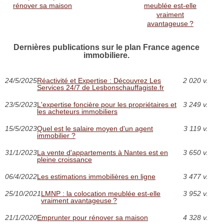
rénover sa maison
meublée est-elle
vraiment
avantageuse ?
Dernières publications sur le plan France agence
immobiliere.
24/5/2025
Réactivité et Expertise : Découvrez Les
2 020 v.
Services 24/7 de Lesbonschauffagiste.fr
23/5/2023
L'expertise foncière pour les propriétaires et
3 249 v.
les acheteurs immobiliers
15/5/2023
Quel est le salaire moyen d'un agent
3 119 v.
immobilier ?
31/1/2023
La vente d'appartements à Nantes est en
3 650 v.
pleine croissance
06/4/2022
Les estimations immobilières en ligne
3 477 v.
25/10/2021
LMNP : la colocation meublée est-elle
3 952 v.
vraiment avantageuse ?
21/1/2020
Emprunter pour rénover sa maison
4 328 v.