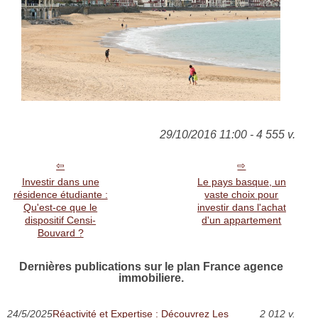
29/10/2016 11:00 - 4 555 v.
Investir dans une
Le pays basque, un
résidence étudiante :
vaste choix pour
Qu'est-ce que le
investir dans l'achat
dispositif Censi-
d'un appartement
Bouvard ?
Dernières publications sur le plan France agence
immobiliere.
24/5/2025
Réactivité et Expertise : Découvrez Les
2 012 v.