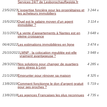
Services 24/7 de Lesbonschauffagiste.fr
23/5/2023
L'expertise foncière pour les propriétaires et
3 244 v.
les acheteurs immobiliers
15/5/2023
Quel est le salaire moyen d'un agent
3 114 v.
immobilier ?
31/1/2023
La vente d'appartements à Nantes est en
3 648 v.
pleine croissance
06/4/2022
Les estimations immobilières en ligne
3 474 v.
25/10/2021
LMNP : la colocation meublée est-elle
3 948 v.
vraiment avantageuse ?
28/3/2021
Nos solutions pour changer de quartiers
4 285 v.
sans stress à Lyon
21/1/2020
Emprunter pour rénover sa maison
4 325 v.
13/8/2019
Comment fonctionne le don d'argent gratuit
5 719 v.
pour ses proches ?
13/8/2018
Les agences Francaises les plus reconnues
4 735 v.