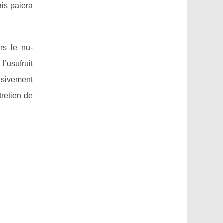
ais paiera
rs le nu-
l’usufruit
lusivement
tretien de