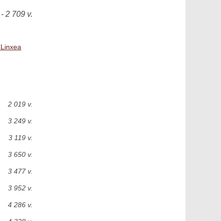
- 2 709 v.
 Linxea
2 019 v.
3 249 v.
3 119 v.
3 650 v.
3 477 v.
3 952 v.
4 286 v.