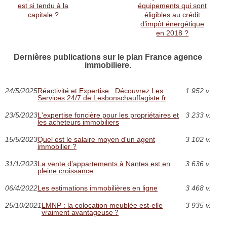
est si tendu à la
équipements qui sont
capitale ?
éligibles au crédit
d’impôt énergétique
en 2018 ?
Dernières publications sur le plan France agence
immobiliere.
24/5/2025
Réactivité et Expertise : Découvrez Les
1 952 v.
Services 24/7 de Lesbonschauffagiste.fr
23/5/2023
L'expertise foncière pour les propriétaires et
3 233 v.
les acheteurs immobiliers
15/5/2023
Quel est le salaire moyen d'un agent
3 102 v.
immobilier ?
31/1/2023
La vente d'appartements à Nantes est en
3 636 v.
pleine croissance
06/4/2022
Les estimations immobilières en ligne
3 468 v.
25/10/2021
LMNP : la colocation meublée est-elle
3 935 v.
vraiment avantageuse ?