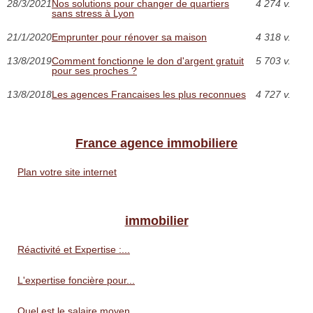
28/3/2021
Nos solutions pour changer de quartiers
4 274 v.
sans stress à Lyon
21/1/2020
Emprunter pour rénover sa maison
4 318 v.
13/8/2019
Comment fonctionne le don d'argent gratuit
5 703 v.
pour ses proches ?
13/8/2018
Les agences Francaises les plus reconnues
4 727 v.
France agence immobiliere
Plan votre site internet
immobilier
Réactivité et Expertise :...
L'expertise foncière pour...
Quel est le salaire moyen...